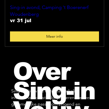
Sing-in avond, Camping 't Boerenerf
Woudenberg
vr 31 jul
Meer info
Over
Sing-in
Sing-in Veluwe is een interkerkelijk
initiatief van christelijke jongeren met een
gezamenlijke passie om zingend en