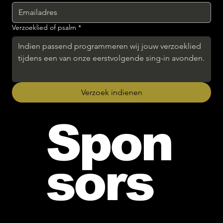
Verzoeklied of psalm
*
Verzoek indienen
Spon
sors